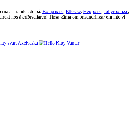
terna är framletade på:
Bonprix.se
,
Ellos.se
,
Heppo.se
,
Jollyroom.se
,
irekt hos återförsäljaren! Tipsa gärna om prisändringar om inte vi