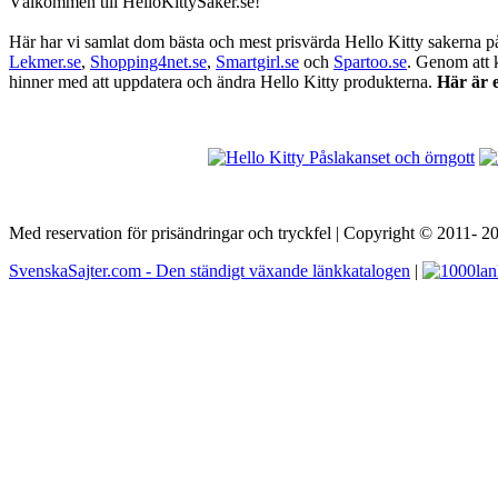
Välkommen till HelloKittySaker.se!
Här har vi samlat dom bästa och mest prisvärda Hello Kitty sakerna på 
Lekmer.se
,
Shopping4net.se
,
Smartgirl.se
och
Spartoo.se
. Genom att k
hinner med att uppdatera och ändra Hello Kitty produkterna.
Här är e
Med reservation för prisändringar och tryckfel | Copyright © 2011- 
SvenskaSajter.com - Den ständigt växande länkkatalogen
|